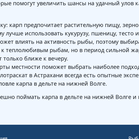
орые помогут увеличить шансы на удачный улов ка
у: карп предпочитает растительную пищу, зерно
у лучше использовать кукурузу, пшеницу, тесто 
ожет влиять на активность рыбы, поэтому выбира
 к теплолюбивым рыбам, но в период сильной жар
 только ближе к вечеру.
арты местности поможет выбрать наиболее подход
Флотраскат в Астрахани всегда есть опытные эксп
овле карпа в дельте на нижней Волге.
пешно поймать карпа в дельте на нижней Волге и
ция
Рыб