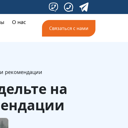
вы
О нас
Связаться с нами
ы и рекомендации
дельте на
мендации