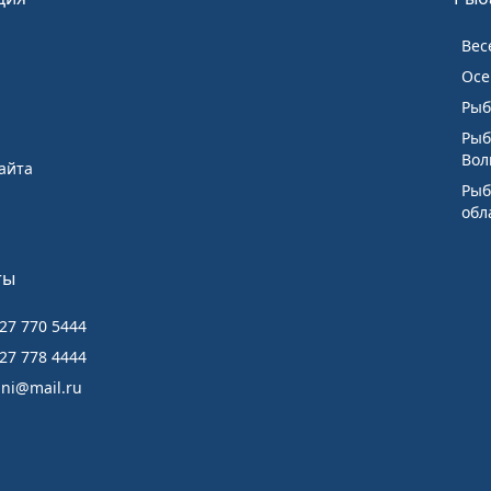
Вес
я
Осе
Рыб
Рыб
Вол
айта
Рыб
обл
ты
27 770 5444
27 778 4444
ani@mail.ru