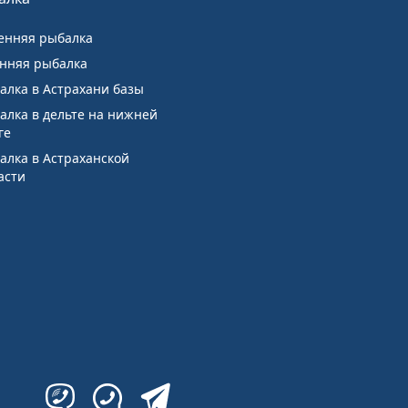
енняя рыбалка
нняя рыбалка
алка в Астрахани базы
алка в дельте на нижней
ге
алка в Астраханской
асти